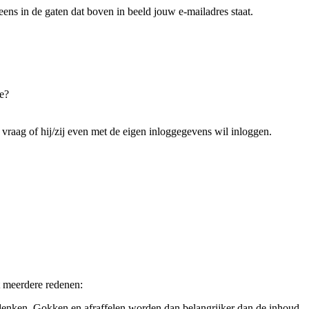
t eens in de gaten dat boven in beeld jouw e-mailadres staat.
e?
 vraag of hij/zij even met de eigen inloggegevens wil inloggen.
t meerdere redenen:
denken. Gokken en afraffelen worden dan belangrijker dan de inhoud.