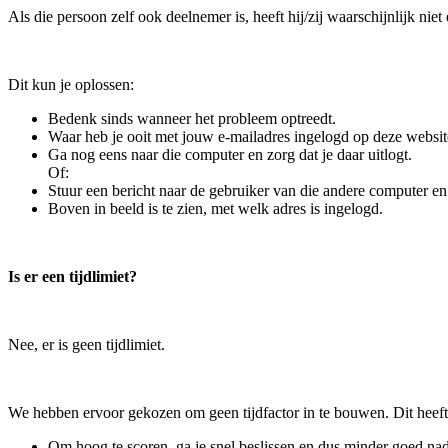
Als die persoon zelf ook deelnemer is, heeft hij/zij waarschijnlijk nie
Dit kun je oplossen:
Bedenk sinds wanneer het probleem optreedt.
Waar heb je ooit met jouw e-mailadres ingelogd op deze websit
Ga nog eens naar die computer en zorg dat je daar uitlogt.
Of:
Stuur een bericht naar de gebruiker van die andere computer en
Boven in beeld is te zien, met welk adres is ingelogd.
Is er een tijdlimiet?
Nee, er is geen tijdlimiet.
We hebben ervoor gekozen om geen tijdfactor in te bouwen. Dit heef
Om hoog te scoren, ga je snel beslissen en dus minder goed na