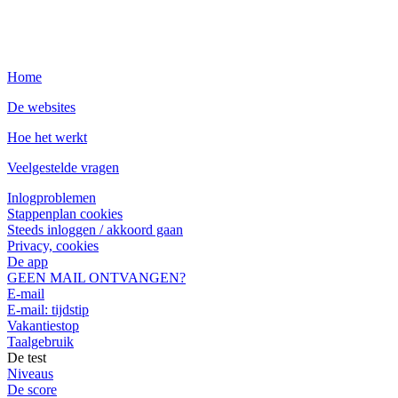
Home
De websites
Hoe het werkt
Veelgestelde vragen
Inlogproblemen
Stappenplan cookies
Steeds inloggen / akkoord gaan
Privacy, cookies
De app
GEEN MAIL ONTVANGEN?
E-mail
E-mail: tijdstip
Vakantiestop
Taalgebruik
De test
Niveaus
De score